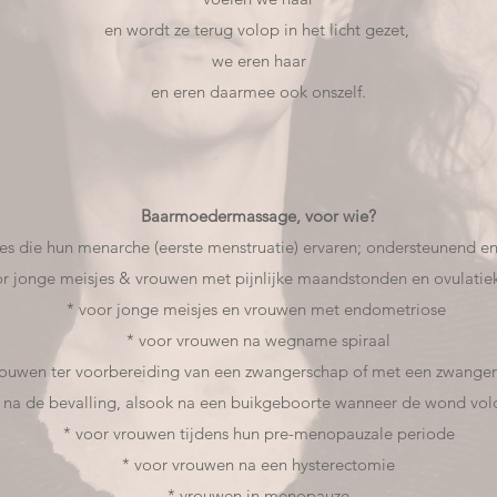
en wordt ze terug volop in het licht gezet,
we eren haar
en eren daarmee ook onszelf.
Baarmoedermassage, voor wie?
es die hun menarche (eerste menstruatie) ervaren; ondersteunend e
or jonge meisjes & vrouwen met pijnlijke maandstonden en ovulatie
* voor jonge meisjes en vrouwen met endometriose
* voor vrouwen na wegname spiraal
rouwen ter voorbereiding van een zwangerschap of met een zwange
 na de bevalling, alsook na een buikgeboorte wanneer de wond vo
* voor vrouwen tijdens hun pre-menopauzale periode
* voor vrouwen na een hysterectomie
* vrouwen in menopauze