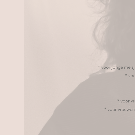
* voor jonge meisj
* vo
* voor v
* voor vrouwen