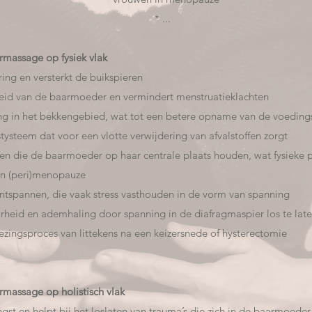
* ...
massage op fysiek vlak
ring en versterkt de buikspieren
eid van de baarmoeder en vermindert menstruatieklachten
g in het bekkengebied, wat tot een betere opname van de voedingss
tysteem dat voor een vlotte verwijdering van afvalstoffen zorgt
en die de baarmoeder op haar centrale plaats houden, wat fysieke p
an (peri)menopauze
ontspannen, die vaak stress vasthouden in de vorm van spanning
rheid en ademhaling door spanning in de diafragmaspier los te lat
ezingsproces van littekens na een keizersnede of hysterectomie
massage op holistisch vlak
ngst en helpt bij het loslaten van trauma’s die zich in de baarmoede