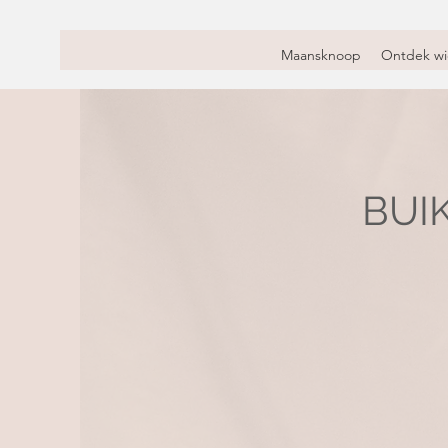
Maansknoop
Ontdek wi
BUI