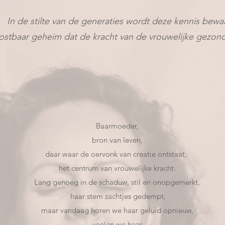
In de stilte van de generaties wordt deze kennis bewa
kostbaar geheim dat de kracht van de vrouwelijke gezo
Baarmoeder,
bron van leven,
daar waar de oervonk van creatie ontstaat,
het centrum van vrouwelijke kracht.
Lang genoeg in de schaduw, stil en onopgemerkt,
haar stem zachtjes gedempt,
maar vandaag horen we haar geluid opnieuw,
voelen we haar