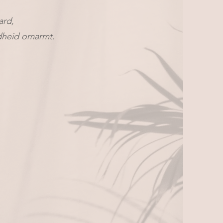
ard,
ndheid omarmt.