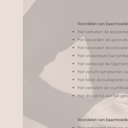
Voordelen van baarmoeder
Het verbetert de spijsverte
Het bevordert de gezondh
Het bevordert doorbloedin
Het ondersteunt het lymfes
Het verstevigt de ligament
Het verlicht symptomen v
Het helpt de buikspieren 
Het verbetert de vruchtbaa
Het draagt bij aan het gen
Voordelen van baarmoeder
Het vermindert stress en a