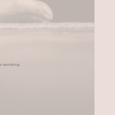
.
le aanraking.
.