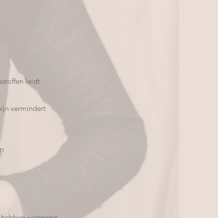
toffen leidt
ijn vermindert
en
r hebben vastgezet