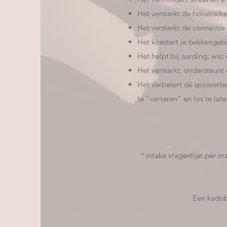
Het versterkt de holistis
Het versterkt de connectie 
Het koestert je bekkengebi
Het helpt bij aarding, wat 
Het versterkt, ondersteunt
Het verbetert de spijsvert
te “verteren” en los te lat
° intake vragenlijst per m
Een kadobo