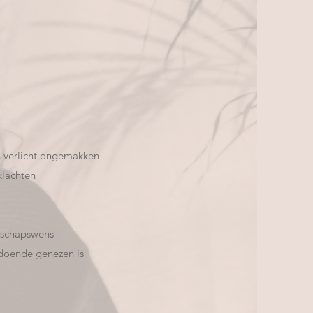
n verlicht ongemakken
klachten
rschapswens
ldoende genezen is