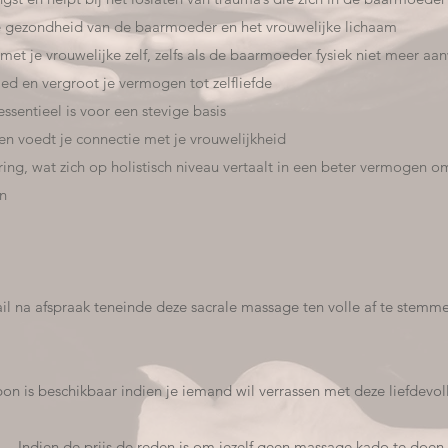
che gezondheid van de baarmoeder en het vrouwelijke lichaam
met je vrouwelijke zelf, zelfs als de baarmoeder fysiek niet meer aan
ed en vergroot je vermogen tot zelfliefde
essentieel is voor een stevige basis
 en voedt je connectie met je vrouwelijkheid
ering, wat zich op holistisch niveau vertaalt in een beter vermogen 
en
ail na afspraak teneinde
deze sacrale massage
ten volle af te stemm
n is beschikbaar indien je iemand wil verrassen met deze liefdevol
Indien de prijs de reden is om jezelf geen massage kado te doen,