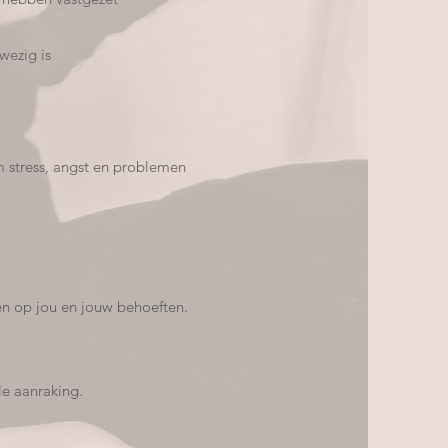
wezig is
om stress, angst en problemen
en op jou en jouw behoeften.
le aanraking.