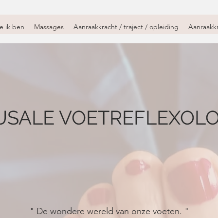
e ik ben
Massages
Aanraakkracht / traject / opleiding
Aanraakkr
USALE VOETREFLEXOLO
" De wondere wereld van onze voeten. "