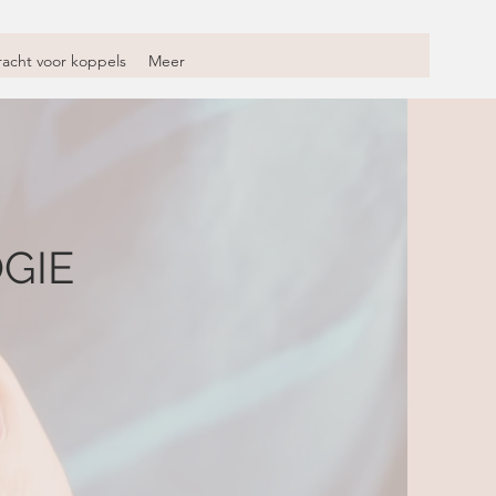
acht voor koppels
Meer
GIE