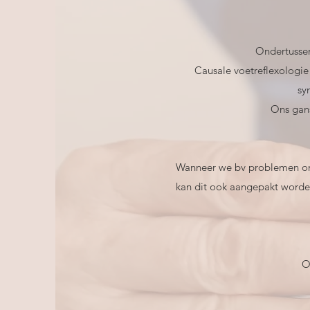
Ondertussen
Causale voetreflexologie 
sy
Ons gans
Wanneer we bv problemen ond
kan dit ook aangepakt worden
O